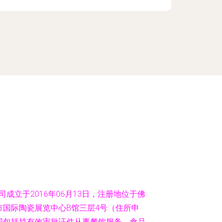
成立于2016年06月13日，注册地位于佛
国际陶瓷展览中心B馆三层4号（住所申
围包括持有效审批证件从事餐饮服务、食品