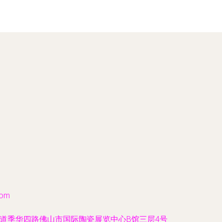
com
道季华四路佛山市国际陶瓷展览中心B馆三层4号