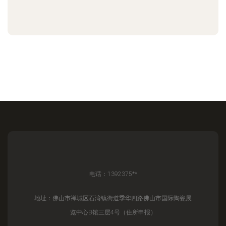
电话：1392375**
地址：佛山市禅城区石湾镇街道季华四路佛山市国际陶瓷展
览中心B馆三层4号（住所申报）